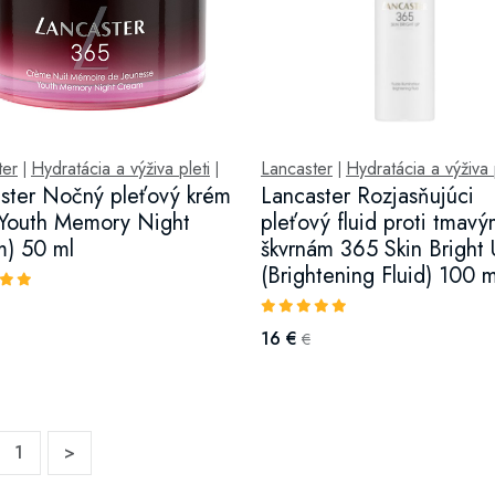
ter
Hydratácia a výživa pleti
Lancaster
Hydratácia a výživa 
|
|
|
ster Nočný pleťový krém
Lancaster Rozjasňujúci
Youth Memory Night
pleťový fluid proti tmav
) 50 ml
škvrnám 365 Skin Bright
(Brightening Fluid) 100 m
16 €
€
1
>