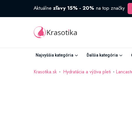
Aktuálne
zľavy 15% - 20%
na top značky
Najvyššia kategória
Ďalšia kategória
Krasotika.sk
Hydratácia a výživa pleti
Lancast