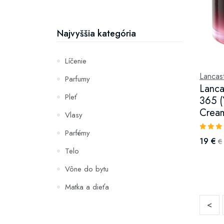
Najvyššia kategória
Líčenie
Lancas
Parfumy
Lanca
Pleť
365 (
Cream
Vlasy
Parfémy
19 €
€
Telo
Vône do bytu
Matka a dieťa
<
Zuby
Hydratácia a výživa pleti