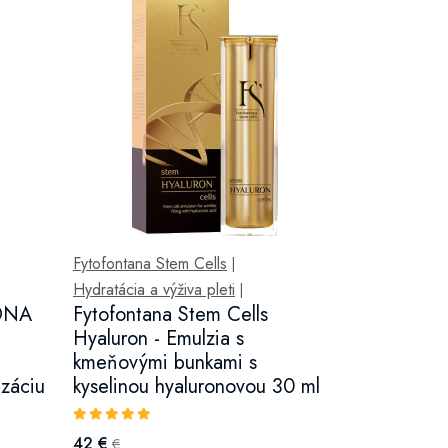
Fytofontana Stem Cells
|
Hydratácia a výživa pleti
|
 DNA
Fytofontana Stem Cells
Hyaluron - Emulzia s
kmeňovými bunkami s
izáciu
kyselinou hyaluronovou 30 ml
42 €
€