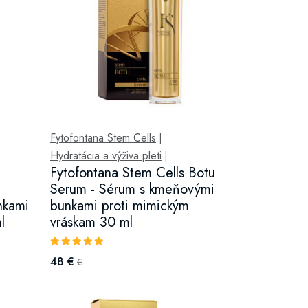
Fytofontana Stem Cells
|
Hydratácia a výživa pleti
|
Fytofontana Stem Cells Botu
Serum - Sérum s kmeňovými
nkami
bunkami proti mimickým
l
vráskam 30 ml
48 €
€