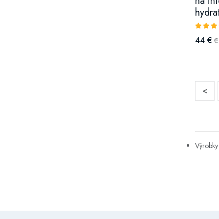
na in
hydra
44 €
€
<
Výrobky 