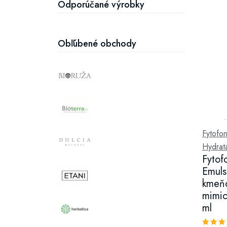
Odporúčané výrobky
Obľúbené obchody
Fytofon
Hydratá
Fytof
Emuls
kmeňo
mimic
ml