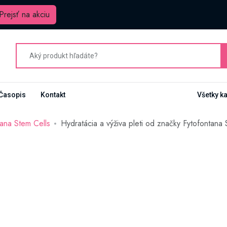
Prejsť na akciu
Časopis
Kontakt
Všetky k
tana Stem Cells
Hydratácia a výživa pleti od značky Fytofontana 