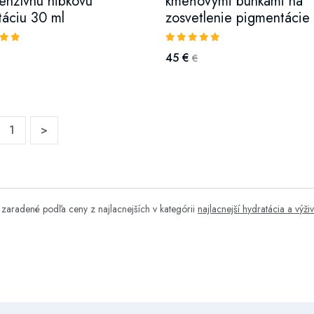
tenzívnu hĺbkovú
kmeňovými bunkami na
táciu 30 ml
zosvetlenie pigmentácie
45 €
€
1
>
zaradené podľa ceny z najlacnejších v kategórii
najlacnejší hydratácia a výži