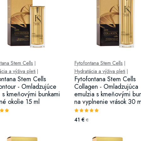
tana Stem Cells
Fytofontana Stem Cells
|
|
cia a výživa pleti
Hydratácia a výživa pleti
|
|
ontana Stem Cells
Fytofontana Stem Cells
ntour - Omladzujúce
Collagen - Omladzujúca
 s kmeňovými bunkami
emulzia s kmeňovými bu
né okolie 15 ml
na vyplnenie vrások 30 m
41 €
€