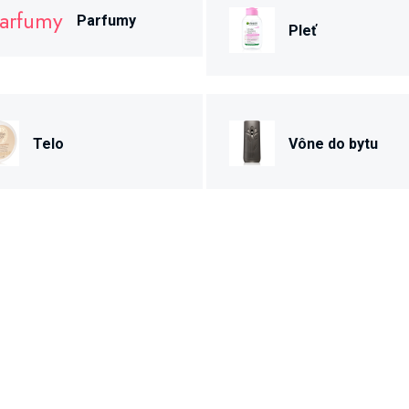
Parfumy
Pleť
Telo
Vône do bytu