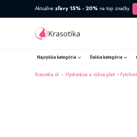
Aktuálne
zľavy 15% - 20%
na top značky
Najvyššia kategória
Ďalšia kategória
Krasotika.sk
Hydratácia a výživa pleti
Fytofon