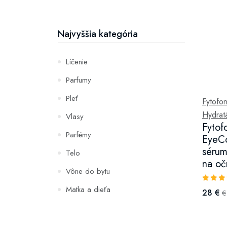
Najvyššia kategória
Líčenie
Parfumy
Pleť
Fytofon
Hydratá
Vlasy
Fytof
Parfémy
EyeCo
sérum
Telo
na oč
Vône do bytu
Matka a dieťa
28 €
€
Zuby
Hydratácia a výživa pleti