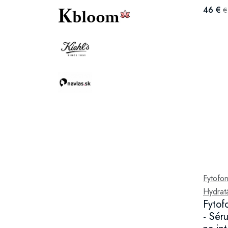
46 €
€
Fytofon
Hydratá
Fytof
- Sér