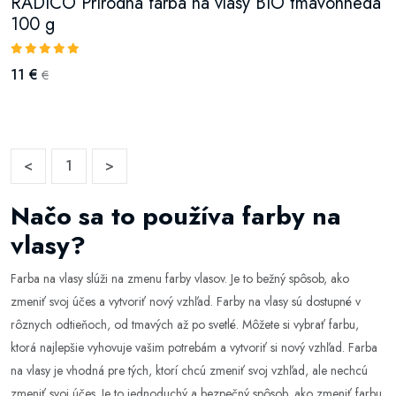
RADICO Prírodná farba na vlasy BIO tmavohnedá
100 g
11 €
€
<
1
>
Načo sa to používa farby na
vlasy?
Farba na vlasy slúži na zmenu farby vlasov. Je to bežný spôsob, ako
zmeniť svoj účes a vytvoriť nový vzhľad. Farby na vlasy sú dostupné v
rôznych odtieňoch, od tmavých až po svetlé. Môžete si vybrať farbu,
ktorá najlepšie vyhovuje vašim potrebám a vytvoriť si nový vzhľad. Farba
na vlasy je vhodná pre tých, ktorí chcú zmeniť svoj vzhľad, ale nechcú
zmeniť svoj účes. Je to jednoduchý a bezpečný spôsob, ako zmeniť farbu