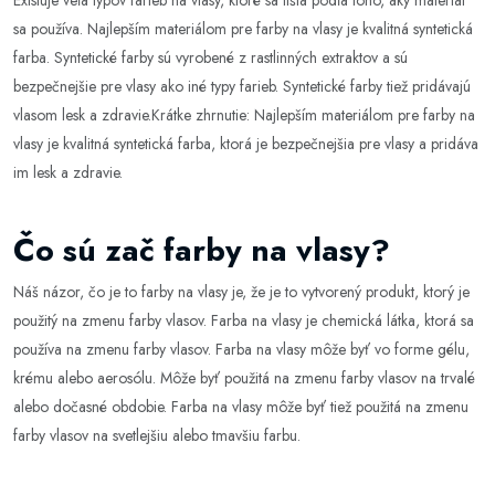
Existuje veľa typov farieb na vlasy, ktoré sa líšia podľa toho, aký materiál
sa používa. Najlepším materiálom pre farby na vlasy je kvalitná syntetická
farba. Syntetické farby sú vyrobené z rastlinných extraktov a sú
bezpečnejšie pre vlasy ako iné typy farieb. Syntetické farby tiež pridávajú
vlasom lesk a zdravie.Krátke zhrnutie: Najlepším materiálom pre farby na
vlasy je kvalitná syntetická farba, ktorá je bezpečnejšia pre vlasy a pridáva
im lesk a zdravie.
Čo sú zač farby na vlasy?
Náš názor, čo je to farby na vlasy je, že je to vytvorený produkt, ktorý je
použitý na zmenu farby vlasov. Farba na vlasy je chemická látka, ktorá sa
používa na zmenu farby vlasov. Farba na vlasy môže byť vo forme gélu,
krému alebo aerosólu. Môže byť použitá na zmenu farby vlasov na trvalé
alebo dočasné obdobie. Farba na vlasy môže byť tiež použitá na zmenu
farby vlasov na svetlejšiu alebo tmavšiu farbu.