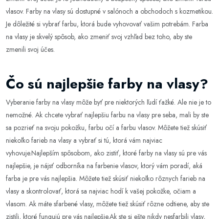
vlasov. Farby na vlasy sú dostupné v salónoch a obchodoch s kozmetikou.
Je dôležité si vybrať farbu, ktorá bude vyhovovať vašim potrebám. Farba
na vlasy je skvelý spôsob, ako zmeniť svoj vzhľad bez toho, aby ste
zmenili svoj účes.
Čo sú najlepšie farby na vlasy?
Vyberanie farby na vlasy môže byť pre niektorých ľudí ťažké. Ale nie je to
nemožné. Ak chcete vybrať najlepšiu farbu na vlasy pre seba, mali by ste
sa pozrieť na svoju pokožku, farbu očí a farbu vlasov. Môžete tiež skúsiť
niekoľko farieb na vlasy a vybrať si tú, ktorá vám najviac
vyhovuje.Najlepším spôsobom, ako zistiť, ktoré farby na vlasy sú pre vás
najlepšie, je nájsť odborníka na farbenie vlasov, ktorý vám poradí, aká
farba je pre vás najlepšia. Môžete tiež skúsiť niekoľko rôznych farieb na
vlasy a skontrolovať, ktorá sa najviac hodí k vašej pokožke, očiam a
vlasom. Ak máte sfarbené vlasy, môžete tiež skúsiť rôzne odtiene, aby ste
zistili, ktoré fungujú pre vás najlepšie.Ak ste si ešte nikdy nesfarbili vlasy,