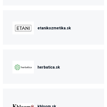
etanikozmetika.sk
herbatica.sk
kbloom.sk