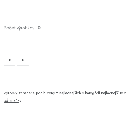
Počet výrobkov:
0
<
>
Výrobky zaradené podľa ceny z najlacnejších v kategórii
najlacnejší telo
od značky