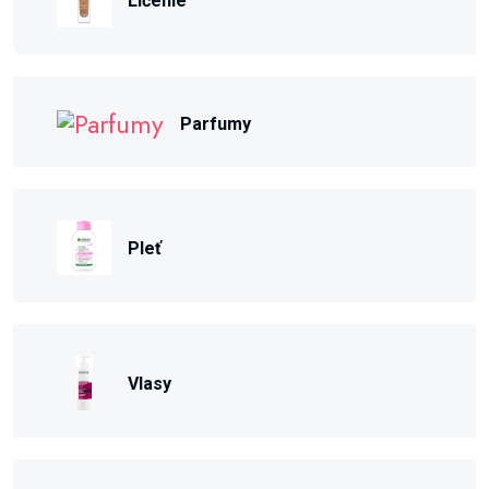
Líčenie
Parfumy
Pleť
Vlasy