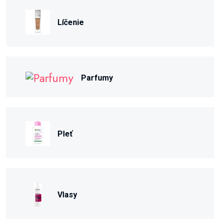
Líčenie
Parfumy
Pleť
Vlasy